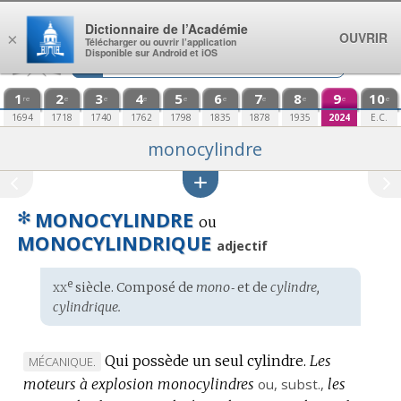
Aller au contenu
Dictionnaire de l’Académie
OUVRIR
×
Télécharger ou ouvrir l’application
Disponible sur Android et iOS
1
2
3
4
5
6
7
8
9
10
re
e
e
e
e
e
e
e
e
e
1694
1718
1740
1762
1798
1835
1878
1935
2024
E.C.
monocylindre
✻
MONOCYLINDRE
ou
MONOCYLINDRIQUE
adjectif
xx
e
Étymologie
siècle. Composé de
mono‑
et de
cylindre,
:
cylindrique.
Qui possède un seul cylindre.
Les
MARQUE
MÉCANIQUE.
moteurs à explosion monocylindres
DE
ou,
subst.
,
les