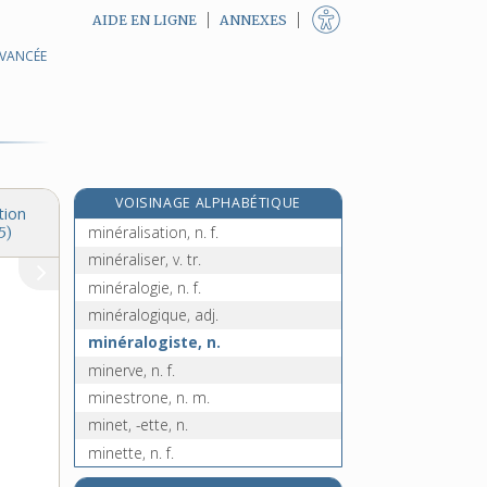
AIDE EN LIGNE
ANNEXES
AVANCÉE
minerai, n. m.
minéral, -ale, adj. et n.
minéralier, n. m.
minéralisable, adj.
minéralisant, -ante, adj.
VOISINAGE ALPHABÉTIQUE
minéralisateur, -trice, adj.
tion
minéralisation, n. f.
5)
minéraliser, v. tr.
minéralogie, n. f.
minéralogique, adj.
minéralogiste, n.
minerve, n. f.
minestrone, n. m.
minet, -ette, n.
minette, n. f.
mineur, -eure [I], adj.