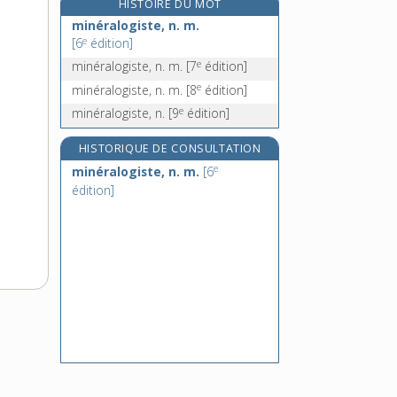
HISTOIRE DU MOT
mineur [II], n. m.
minéralogiste, n. m.
re
mingrelet, adj.
[1
édition]
e
[6
édition]
mini-, préf.
e
minéralogiste, n. m.
[7
édition]
miniature, n. f.
e
minéralogiste, n. m.
[8
édition]
e
minéralogiste, n.
[9
édition]
HISTORIQUE DE CONSULTATION
e
minéralogiste, n. m.
[6
édition]