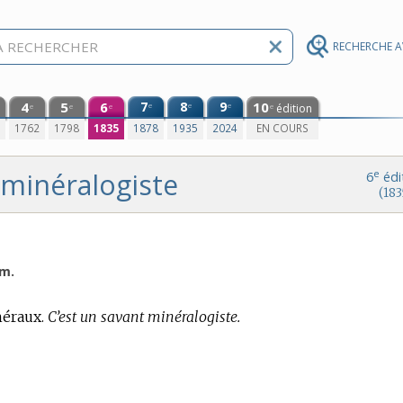
RECHERCHE 
4
5
6
7
8
9
10
e
e
e
édition
e
e
e
e
0
1762
1798
1835
1878
1935
2024
EN COURS
minéralogiste
e
6
édi
(183
 m.
néraux.
C’est un savant minéralogiste.