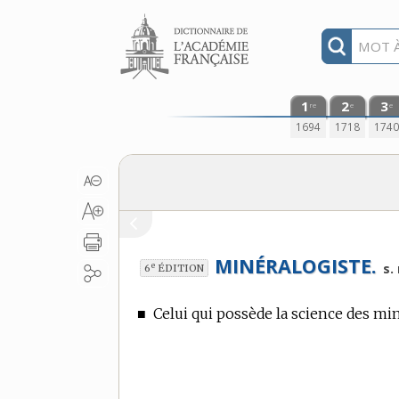
Aller au contenu
1
2
3
re
e
e
1694
1718
174
MINÉRALOGISTE.
e
s.
6
ÉDITION
■
Celui qui possède la science des mi