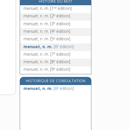
HISTOIRE DU MOT
ményanthe, n. m.
re
menuet, n. m.
[1
édition]
e
meon, n. m.
[5
édition]
e
menuet, n. m.
[2
édition]
e
méotides
[5
édition]
e
menuet, n. m.
[3
édition]
méphistophélique, adj.
e
menuet, n. m.
[4
édition]
e
menuet, n. m.
[5
édition]
e
menuet, n. m.
[6
édition]
e
menuet, n. m.
[7
édition]
e
menuet, n. m.
[8
édition]
e
menuet, n. m.
[9
édition]
HISTORIQUE DE CONSULTATION
e
menuet, n. m.
[6
édition]