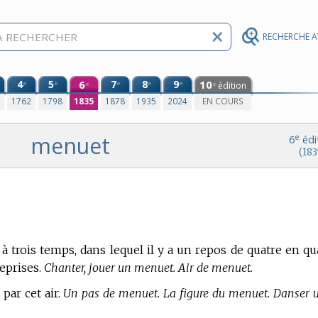
RECHERCHE 
4
5
6
7
8
9
10
e
e
e
e
e
édition
e
e
0
1762
1798
1835
1878
1935
2024
EN COURS
menuet
e
6
édi
(183
 à trois temps, dans lequel il y a un repos de quatre en qu
eprises.
Chanter, jouer un menuet. Air de menuet.
 par cet air.
Un pas de menuet. La figure du menuet. Danser 