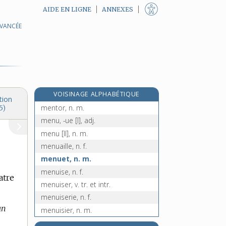
AIDE EN LIGNE
ANNEXES
AVANCÉE
mentionner, v. tr.
mentir, v. intr.
menton, n. m.
mentonnet, n. m.
mentonnier, -ière, adj.
VOISINAGE ALPHABÉTIQUE
mentonnière, n. f.
tion
mentor, n. m.
5)
menu, -ue [I], adj.
menu [II], n. m.
menuaille, n. f.
menuet, n. m.
menuise, n. f.
atre
menuiser, v. tr. et intr.
menuiserie, n. f.
un
menuisier, n. m.
ménure, n. m.