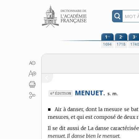
Aller au contenu
1
2
3
re
e
e
1694
1718
174
MENUET.
e
s. m.
6
ÉDITION
■
Air à danser, dont la mesure se bat
mesures, et qui est composé de deux r
Il se dit aussi de La danse caractérisée
menuet. Il danse bien le menuet.