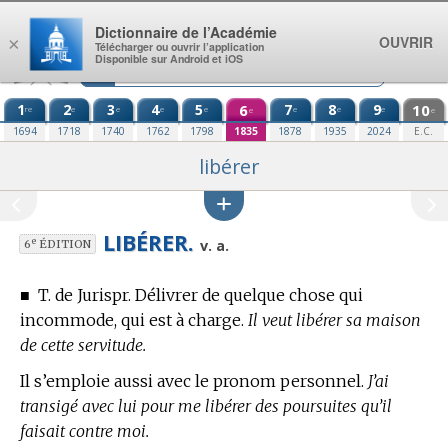
Aller au contenu
Dictionnaire de l’Académie
OUVRIR
×
Télécharger ou ouvrir l’application
Disponible sur Android et iOS
1
2
3
4
5
6
7
8
9
10
re
e
e
e
e
e
e
e
e
e
1694
1718
1740
1762
1798
1835
1878
1935
2024
E.C.
libérer
LIBÉRER.
e
v. a.
6
ÉDITION
■
T. de Jurispr.
Délivrer de quelque chose qui
incommode, qui est à charge.
Il veut libérer sa maison
de cette servitude.
Il s’emploie aussi avec le pronom personnel.
J’ai
transigé avec lui pour me libérer des poursuites qu’il
faisait contre moi.