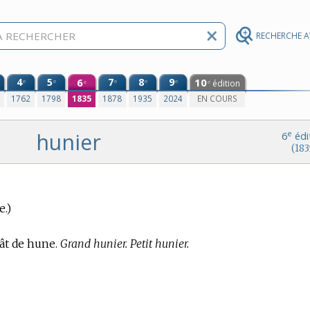
RECHERCHE 
4
5
6
7
8
9
10
e
e
e
e
e
édition
e
e
0
1762
1798
1835
1878
1935
2024
EN COURS
hunier
e
6
édi
(183
e.)
ât de hune.
Grand hunier. Petit hunier.