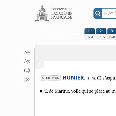
Aller au contenu
1
2
3
re
e
e
1694
1718
174
HUNIER.
(H s’aspir
e
s. m.
6
ÉDITION
■
T. de Marine.
Voile qui se place au m