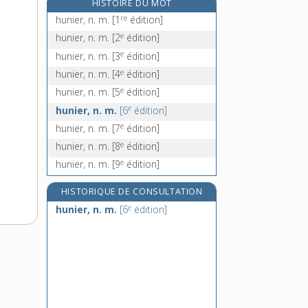
HISTOIRE DU MOT
hurlée, n. f.
re
hunier, n. m.
[1
édition]
hurlement, n. m.
e
hunier, n. m.
[2
édition]
hurler, v. intr.
e
hunier, n. m.
[3
édition]
hurleur, -euse, adj. et n.
e
hunier, n. m.
[4
édition]
e
hunier, n. m.
[5
édition]
e
hunier, n. m.
[6
édition]
e
hunier, n. m.
[7
édition]
e
hunier, n. m.
[8
édition]
e
hunier, n. m.
[9
édition]
HISTORIQUE DE CONSULTATION
e
hunier, n. m.
[6
édition]