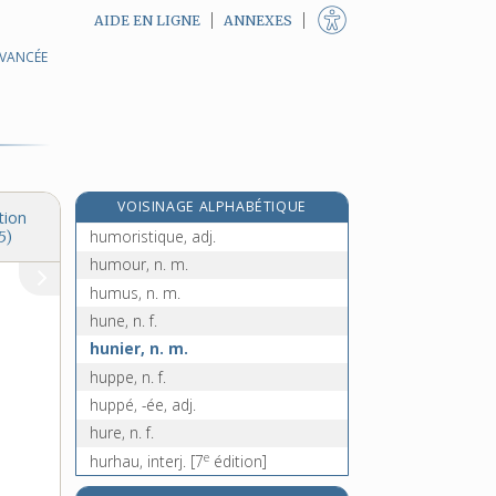
AIDE EN LIGNE
ANNEXES
AVANCÉE
humilié, -ée, adj.
humilier, v. tr.
humilité, n. f.
humoral, -ale, adj.
humorisme, n. m.
VOISINAGE ALPHABÉTIQUE
humoriste, n.
tion
humoristique, adj.
5)
humour, n. m.
humus, n. m.
hune, n. f.
hunier, n. m.
huppe, n. f.
huppé, -ée, adj.
hure, n. f.
e
hurhau, interj.
[7
édition]
hurlant, -ante, adj.