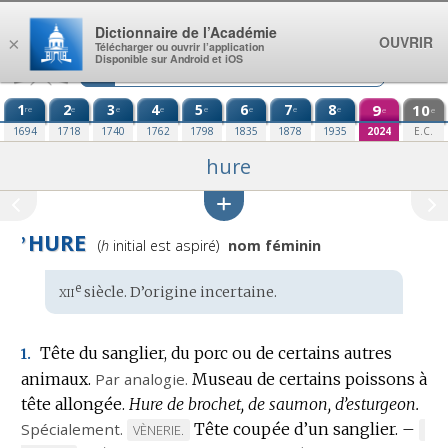
Aller au contenu
Dictionnaire de l’Académie
OUVRIR
×
Télécharger ou ouvrir l’application
Disponible sur Android et iOS
1
2
3
4
5
6
7
8
9
10
re
e
e
e
e
e
e
e
e
e
1694
1718
1740
1762
1798
1835
1878
1935
2024
E.C.
hure
HURE
Prononciation
’
(
h
initial est aspiré)
nom féminin
:
xii
e
Étymologie
siècle. D’
origine incertaine
.
:
Tête du sanglier, du porc ou de certains autres
1.
animaux.
Par analogie.
Museau de certains poissons à
tête allongée.
Hure de brochet, de saumon, d’esturgeon.
Spécialement.
Tête coupée d’un sanglier.
–
MARQUE
MA
VÈNERIE.