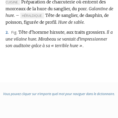
Préparation de charcuterie où entrent des
DE
DE
CUISINE.
DOMAINE
DO
morceaux de la hure du sanglier, du porc.
Galantine de
:
:
hure.
–
Tête de sanglier, de dauphin, de
MARQUE
HÉRALDIQUE.
poisson, figurée de profil.
DE
Hure de sable.
DOMAINE
Fig.
Tête d’homme hirsute, aux traits grossiers.
Il a
2.
:
une vilaine hure.
Mirabeau se vantait d’impressionner
son auditoire grâce à sa « terrible hure ».
Vous pouvez cliquer sur n’importe quel mot pour naviguer dans le dictionnaire.