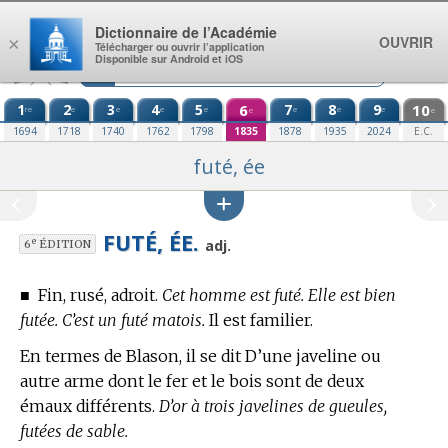
Aller au contenu
Dictionnaire de l’Académie
OUVRIR
×
Télécharger ou ouvrir l’application
Disponible sur Android et iOS
1
2
3
4
5
6
7
8
9
10
re
e
e
e
e
e
e
e
e
e
1694
1718
1740
1762
1798
1835
1878
1935
2024
E.C.
futé, ée
FUTÉ, ÉE.
e
adj.
6
ÉDITION
■
Fin, rusé, adroit.
Cet homme est futé. Elle est bien
futée. C’est un futé matois.
Il est familier.
En
termes de Blason,
il se dit D’une javeline ou
autre arme dont le fer et le bois sont de deux
émaux différents.
D’or à trois javelines de gueules,
futées de sable.