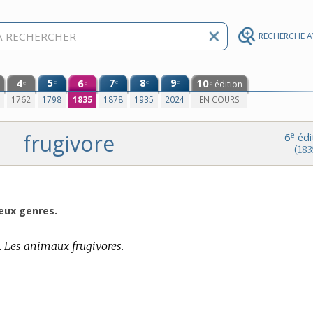
RECHERCHE 
4
5
6
7
8
9
10
e
e
e
e
édition
e
e
e
0
1762
1798
1835
1878
1935
2024
EN COURS
frugivore
e
6
édi
(183
deux genres.
.
Les animaux frugivores.