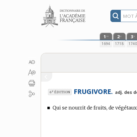
Aller au contenu
1
2
3
re
e
e
1694
1718
174
FRUGIVORE.
e
adj. des 
6
ÉDITION
■
Qui se nourrit de fruits, de végétaux