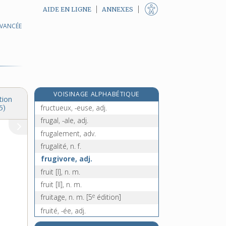
AIDE EN LIGNE
ANNEXES
AVANCÉE
fructidor, n. m.
fructifère, adj.
fructification, n. f.
fructifier, v. intr.
fructose, n. m.
VOISINAGE ALPHABÉTIQUE
fructueusement, adv.
tion
fructueux, -euse, adj.
5)
frugal, -ale, adj.
frugalement, adv.
frugalité, n. f.
frugivore, adj.
fruit [I], n. m.
fruit [II], n. m.
e
fruitage, n. m.
[5
édition]
fruité, -ée, adj.
fruiterie, n. f.