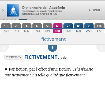
Aller au contenu
Dictionnaire de l’Académie
OUVRIR
×
Télécharger ou ouvrir l’application
Disponible sur Android et iOS
1
2
3
4
5
6
7
8
9
10
e
e
e
re
e
e
e
e
e
e
1694
1718
1740
1762
1798
1835
1878
1935
2024
E.C.
fictivement
FICTIVEMENT.
e
adv.
6
ÉDITION
■
Par fiction, par l’effet d’une fiction.
Cela n’existe
que fictivement, n’a telle qualité que fictivement.