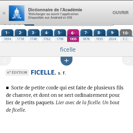
Aller au contenu
Dictionnaire de l’Académie
OUVRIR
×
Télécharger ou ouvrir l’application
Disponible sur Android et iOS
1
2
3
4
5
6
7
8
9
10
re
e
e
e
e
e
e
e
e
e
1694
1718
1740
1762
1798
1835
1878
1935
2024
E.C.
ficelle
FICELLE.
e
s. f.
6
ÉDITION
■
Sorte de petite corde qui est faite de plusieurs fils
de chanvre, et dont on se sert ordinairement pour
lier de petits paquets.
Lier avec de la ficelle. Un bout
de ficelle.