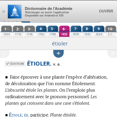
Aller au contenu
Dictionnaire de l’Académie
OUVRIR
×
Télécharger ou ouvrir l’application
Disponible sur Android et iOS
1
2
3
4
5
6
7
8
9
10
e
e
e
e
e
re
e
e
e
e
1694
1718
1740
1762
1798
1835
1878
1935
2024
E.C.
étioler
ÉTIOLER.
e
v. a.
6
ÉDITION
■
Faire éprouver à une plante l’espèce d’altération,
de décoloration que l’on nomme Étiolement.
L’obscurité étiole les plantes.
On l’emploie plus
ordinairement avec le pronom personnel.
Les
plantes qui croissent dans une cave s’étiolent.
Étiolé, ée.
■
participe.
Plante étiolée.