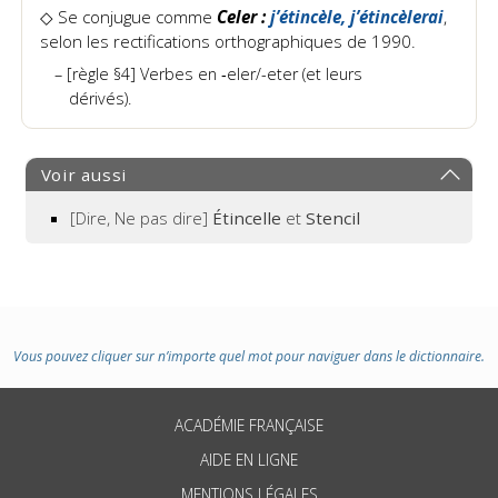
◇
Se conjugue comme
Celer :
j’étincèle, j’étincèlerai
,
selon les rectifications orthographiques de 1990.
[règle §4] Verbes en ‑eler/-eter (et leurs
dérivés).
Voir aussi
[Dire, Ne pas dire]
Étincelle
et
Stencil
Vous pouvez cliquer sur n’importe quel mot pour naviguer dans le dictionnaire.
ACADÉMIE FRANÇAISE
AIDE EN LIGNE
MENTIONS LÉGALES