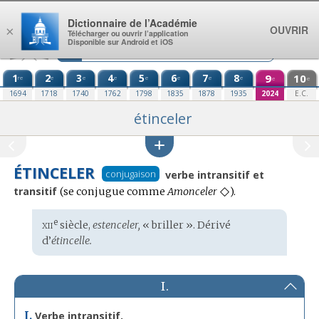
Aller au contenu
Dictionnaire de l’Académie
OUVRIR
×
Télécharger ou ouvrir l’application
Disponible sur Android et iOS
1
2
3
4
5
6
7
8
9
10
re
e
e
e
e
e
e
e
e
e
1694
1718
1740
1762
1798
1835
1878
1935
2024
E.C.
étinceler
ÉTINCELER
conjugaison
verbe intransitif et
◇
transitif
Conjugaison
(se conjugue comme
Amonceler
).
:
xii
e
Étymologie
siècle,
estenceler,
« briller ». Dérivé
:
d’
étincelle.
I.
I.
Verbe intransitif.