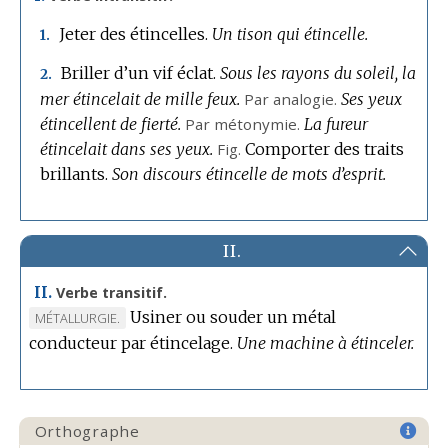
Jeter des étincelles.
Un tison qui étincelle.
1.
Briller d’un vif éclat.
Sous les rayons du soleil, la
2.
mer étincelait de mille feux.
Par analogie.
Ses yeux
étincellent de fierté.
Par métonymie.
La fureur
étincelait dans ses yeux.
Fig.
Comporter des traits
brillants.
Son discours étincelle de mots d’esprit.
II.
II.
Verbe transitif.
Usiner ou souder un métal
MARQUE
MÉTALLURGIE.
conducteur par étincelage.
DE
Une machine à étinceler.
DOMAINE
:
Orthographe