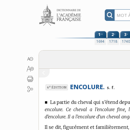
Aller au contenu
1
2
3
re
e
e
1694
1718
174
ENCOLURE.
e
s. f.
6
ÉDITION
■
La partie du cheval qui s’étend depui
encolure. Ce cheval a l’encolure fine, 
d’encolure. Il a l’encolure d’un cheval angl
Il se dit, figurément et familièrement