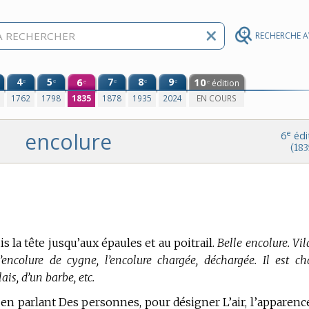
RECHERCHE 
4
5
6
7
8
9
10
e
e
e
e
e
édition
e
e
0
1762
1798
1835
1878
1935
2024
EN COURS
encolure
e
6
édi
(183
s la tête jusqu’aux épaules et au poitrail.
Belle encolure. Vi
l’encolure de cygne, l’encolure chargée, déchargée. Il est ch
ais, d’un barbe, etc.
, en parlant Des personnes, pour désigner L’air, l’apparence