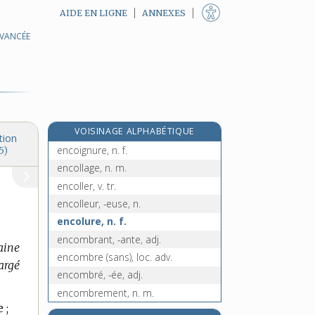
AIDE EN LIGNE
ANNEXES
AVANCÉE
encoconner, v. tr.
encodage, n. m.
encoder, v. tr.
encodeur, n. m.
encoffrer, v. tr.
VOISINAGE ALPHABÉTIQUE
encoigner (s'), v. pron.
tion
encoignure, n. f.
5)
encollage, n. m.
encoller, v. tr.
encolleur, -euse, n.
encolure, n. f.
encombrant, -ante, adj.
laine
encombre (sans), loc. adv.
argé
encombré, -ée, adj.
encombrement, n. m.
 ;
encombrer, v. tr.