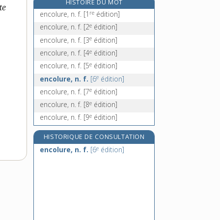
HISTOIRE DU MOT
te
encomiastique, adj.
re
encolure, n. f.
[1
édition]
encontre (à l'), loc. adv. et prép.
e
encolure, n. f.
[2
édition]
e
encontre, n. f.
[5
édition]
e
encolure, n. f.
[3
édition]
encor, adv.
e
encolure, n. f.
[4
édition]
e
encolure, n. f.
[5
édition]
e
encolure, n. f.
[6
édition]
e
encolure, n. f.
[7
édition]
e
encolure, n. f.
[8
édition]
e
encolure, n. f.
[9
édition]
HISTORIQUE DE CONSULTATION
e
encolure, n. f.
[6
édition]