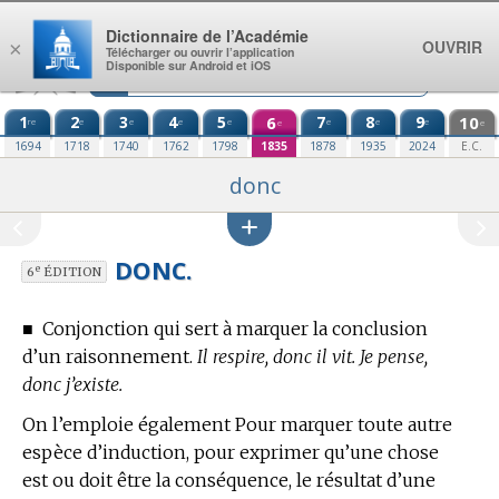
Aller au contenu
Dictionnaire de l’Académie
OUVRIR
×
Télécharger ou ouvrir l’application
Disponible sur Android et iOS
1
2
3
4
5
6
7
8
9
10
re
e
e
e
e
e
e
e
e
e
1694
1718
1740
1762
1798
1835
1878
1935
2024
E.C.
donc
DONC.
e
6
ÉDITION
■
Conjonction qui sert à marquer la conclusion
d’un raisonnement.
Il respire, donc il vit. Je pense,
donc j’existe.
On l’emploie également Pour marquer toute autre
espèce d’induction, pour exprimer qu’une chose
est ou doit être la conséquence, le résultat d’une