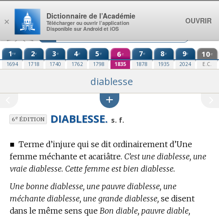
Aller au contenu
Dictionnaire de l’Académie
OUVRIR
×
Télécharger ou ouvrir l’application
Disponible sur Android et iOS
1
2
3
4
5
6
7
8
9
10
re
e
e
e
e
e
e
e
e
e
1694
1718
1740
1762
1798
1835
1878
1935
2024
E.C.
diablesse
DIABLESSE.
e
s. f.
6
ÉDITION
■
Terme d’injure
qui se dit ordinairement d’Une
femme méchante et acariâtre.
C’est une diablesse, une
vraie diablesse. Cette femme est bien diablesse.
Une bonne diablesse, une pauvre diablesse, une
méchante diablesse, une grande diablesse,
se disent
dans le même sens que
Bon diable, pauvre diable,