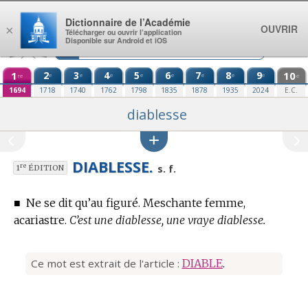
Aller au contenu
Dictionnaire de l’Académie
OUVRIR
×
Télécharger ou ouvrir l’application
Disponible sur Android et iOS
1
2
3
4
5
6
7
8
9
10
e
e
e
e
e
e
e
e
re
e
1694
1718
1740
1762
1798
1835
1878
1935
2024
E.C.
diablesse
DIABLESSE.
re
s. f.
1
ÉDITION
■
Ne se dit qu’au figuré. Meschante femme,
acariastre.
C’est une diablesse, une vraye diablesse.
Ce mot est extrait de l'article :
DIABLE
.