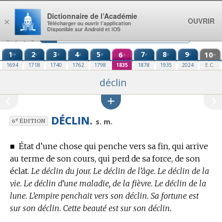
Aller au contenu
Dictionnaire de l’Académie
OUVRIR
×
Télécharger ou ouvrir l’application
Disponible sur Android et iOS
1
2
3
4
5
6
7
8
9
10
re
e
e
e
e
e
e
e
e
e
1694
1718
1740
1762
1798
1835
1878
1935
2024
E.C.
déclin
DÉCLIN.
e
s. m.
6
ÉDITION
■
État d’une chose qui penche vers sa fin, qui arrive
au terme de son cours, qui perd de sa force, de son
éclat.
Le déclin du jour. Le déclin de l’âge. Le déclin de la
vie. Le déclin d’une maladie, de la fièvre. Le déclin de la
lune. L’empire penchait vers son déclin. Sa fortune est
sur son déclin. Cette beauté est sur son déclin.