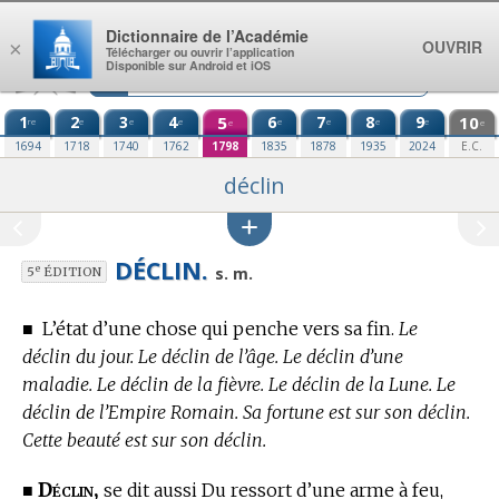
Aller au contenu
Dictionnaire de l’Académie
OUVRIR
×
Télécharger ou ouvrir l’application
Disponible sur Android et iOS
1
2
3
4
5
6
7
8
9
10
re
e
e
e
e
e
e
e
e
e
1694
1718
1740
1762
1798
1835
1878
1935
2024
E.C.
déclin
DÉCLIN.
e
s. m.
5
ÉDITION
■
L’état d’une chose qui penche vers sa fin.
Le
déclin du jour. Le déclin de l’âge. Le déclin d’une
maladie. Le déclin de la fièvre. Le déclin de la Lune. Le
déclin de l’Empire Romain. Sa fortune est sur son déclin.
Cette beauté est sur son déclin.
Déclin,
■
se dit aussi Du ressort d’une arme à feu,