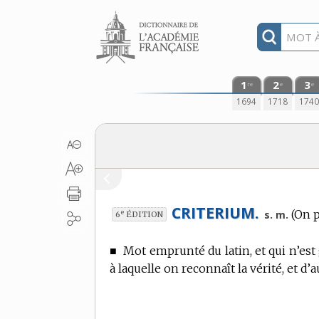
Aller au contenu
1
2
3
re
e
e
1694
1718
174
CRITERIUM.
(On 
e
s. m.
6
ÉDITION
■
Mot emprunté du latin, et qui n’est
à laquelle on reconnaît la vérité, et d’a