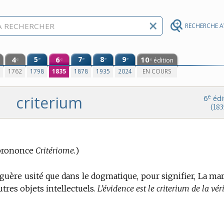
RECHERCHE 
4
5
6
7
8
9
10
e
e
e
e
édition
e
e
e
0
1762
1798
1835
1878
1935
2024
EN COURS
criterium
e
6
édi
(183
prononce
Critériome.
)
 guère usité que dans le dogmatique, pour signifier, La ma
utres objets intellectuels.
L’évidence est le criterium de la véri