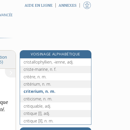
AIDE EN LIGNE
ANNEXES
AVANCÉE
cristalliser, v. tr. et intr. ou pron.
cristallisoir, n. m.
cristallochimie, n. f.
cristallogenèse, n. f.
cristallographie, n. f.
VOISINAGE ALPHABÉTIQUE
cristalloïde, adj.
tion
cristallophyllien, -ienne, adj.
5)
criste-marine, n. f.
critère, n. m.
critérium, n. m.
criterium, n. m.
criticisme, n. m.
rque
critiquable, adj.
té.
critique [I], adj.
critique [II], n. m.
critique [III], n. f.