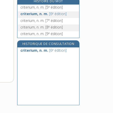
HISTOIRE DU MOT
critiquer, v. tr.
e
criterium, n. m.
[5
édition]
croassement, n. m.
e
criterium, n. m.
[6
édition]
croasser, v. intr.
e
criterium, n. m.
[7
édition]
croate, adj.
e
criterium, n. m.
[8
édition]
e
criterium, n. m.
[9
édition]
HISTORIQUE DE CONSULTATION
e
criterium, n. m.
[6
édition]