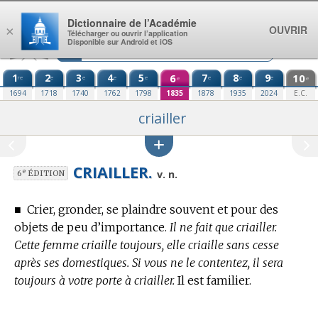
Aller au contenu
Dictionnaire de l’Académie
OUVRIR
×
Télécharger ou ouvrir l’application
Disponible sur Android et iOS
1
2
3
4
5
6
7
8
9
10
re
e
e
e
e
e
e
e
e
e
1694
1718
1740
1762
1798
1835
1878
1935
2024
E.C.
criailler
CRIAILLER.
e
v. n.
6
ÉDITION
■
Crier, gronder, se plaindre souvent et pour des
objets de peu d’importance.
Il ne fait que criailler.
Cette femme criaille toujours, elle criaille sans cesse
après ses domestiques. Si vous ne le contentez, il sera
toujours à votre porte à criailler.
Il est familier.