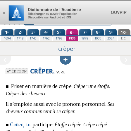
Aller au contenu
Dictionnaire de l’Académie
OUVRIR
×
Télécharger ou ouvrir l’application
Disponible sur Android et iOS
1
2
3
4
5
6
7
8
9
10
re
e
e
e
e
e
e
e
e
e
1694
1718
1740
1762
1798
1835
1878
1935
2024
E.C.
crêper
CRÊPER.
e
v. a.
6
ÉDITION
■
Friser en manière de crêpe.
Crêper une étoffe.
Crêper des cheveux.
Il s’emploie aussi avec le pronom personnel.
Ses
cheveux commencent à se crêper.
Crêpé, ée.
■
participe.
Étoffe crêpée. Crêpe crêpé.