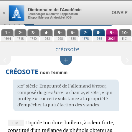
Aller au contenu
Dictionnaire de l’Académie
OUVRIR
×
Télécharger ou ouvrir l’application
Disponible sur Android et iOS
1
2
3
4
5
6
7
8
9
10
e
e
re
e
e
e
e
e
e
e
1694
1718
1740
1762
1798
1835
1878
1935
2024
E.C.
créosote
CRÉOSOTE
nom féminin
xix
e
Étymologie
siècle. Emprunté de l’
allemand
Kreosot,
:
composé du
grec
kreas,
« chair », et
sôter,
« qui
protège », car cette substance a la propriété
d’empêcher la putréfaction des viandes.
Liquide incolore, huileux, à odeur forte,
MARQUE
CHIMIE.
constitué d’un mélange de phénols obtenu au
DE