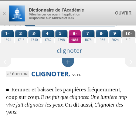
Aller au contenu
Dictionnaire de l’Académie
OUVRIR
×
Télécharger ou ouvrir l’application
Disponible sur Android et iOS
1
2
3
4
5
6
7
8
9
10
re
e
e
e
e
e
e
e
e
e
1694
1718
1740
1762
1798
1835
1878
1935
2024
E.C.
clignoter
CLIGNOTER.
e
v. n.
6
ÉDITION
■
Remuer et baisser les paupières fréquemment,
coup sur coup.
Il ne fait que clignoter. Une lumière trop
vive fait clignoter les yeux.
On dit aussi,
Clignoter des
yeux.