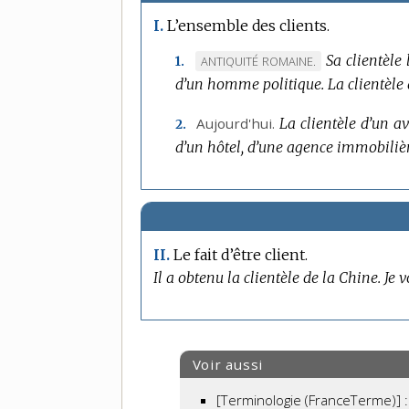
L’ensemble des clients.
I.
Sa clientèle
MARQUE
ANTIQUITÉ ROMAINE.
1.
d’un homme politique.
DE
La clientèle 
DOMAINE
Aujourd'hui.
La clientèle d’un av
2.
:
d’un hôtel, d’une agence immobilièr
Le fait d’être client.
II.
Il a obtenu la clientèle de la Chine.
Je v
Voir aussi
[Terminologie (FranceTerme)] :