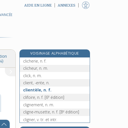
AIDE EN LIGNE
ANNEXES
AVANCÉE
clic !, interj.
clic-clac !, interj.
clic-clac [II], n. m. inv.
clichage, n. m.
cliché, n. m.
VOISINAGE ALPHABÉTIQUE
clicher, v. tr.
tion
clicherie, n. f.
4)
clicheur, n. m.
click, n. m.
client, -ente, n.
clientèle, n. f.
e
clifoire, n. f.
[6
édition]
clignement, n. m.
e
cligne-musette, n. f.
[8
édition]
cligner, v. tr. et intr.
clignotant, -ante, adj. et n.