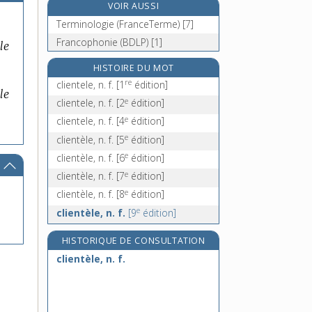
VOIR AUSSI
clignotement, n. m.
Terminologie (FranceTerme) [7]
clignoter, v. intr.
Francophonie (BDLP) [1]
le
climat, n. m.
climatérique [I], adj.
HISTOIRE DU MOT
re
clientele, n. f.
[1
édition]
le
e
clientele, n. f.
[2
édition]
e
clientele, n. f.
[4
édition]
e
clientèle, n. f.
[5
édition]
e
clientèle, n. f.
[6
édition]
e
clientèle, n. f.
[7
édition]
e
clientèle, n. f.
[8
édition]
e
clientèle, n. f.
[9
édition]
HISTORIQUE DE CONSULTATION
clientèle, n. f.