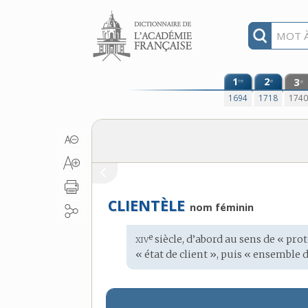
Aller au contenu
1
2
3
re
e
e
1694
1718
174
CLIENTÈLE
nom féminin
xiv
e
Étymologie
siècle, d’abord au sens de « p
:
« état de client », puis « ensemble 