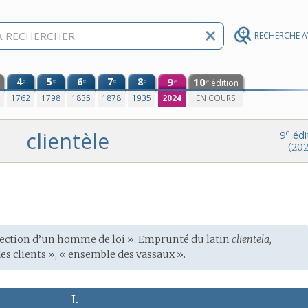
RECHERCHE 
4
5
6
7
8
9
10
e
e
e
e
e
édition
e
e
0
1762
1798
1835
1878
1935
2024
EN COURS
clientèle
e
9
édi
(202
rotection d’un homme de loi ». Emprunté du
latin
clientela,
des clients », « ensemble des vassaux ».
I.