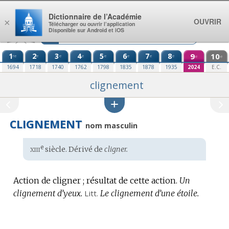
Aller au contenu
Dictionnaire de l’Académie
OUVRIR
×
Télécharger ou ouvrir l’application
Disponible sur Android et iOS
1
2
3
4
5
6
7
8
9
10
re
e
e
e
e
e
e
e
e
e
1694
1718
1740
1762
1798
1835
1878
1935
2024
E.C.
clignement
CLIGNEMENT
nom masculin
xiii
e
Étymologie
siècle. Dérivé de
cligner.
:
Action de cligner ; résultat de cette action.
Un
clignement d’yeux.
Litt.
Le clignement d’une étoile.