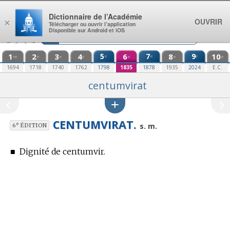
Aller au contenu
Dictionnaire de l’Académie
OUVRIR
×
Télécharger ou ouvrir l’application
Disponible sur Android et iOS
1
2
3
4
5
6
7
8
9
10
e
e
e
re
e
e
e
e
e
e
1694
1718
1740
1762
1798
1835
1878
1935
2024
E.C.
centumvirat
CENTUMVIRAT.
e
s. m.
6
ÉDITION
■
Dignité de centumvir.