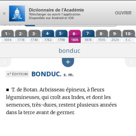
Aller au contenu
Dictionnaire de l’Académie
OUVRIR
×
Télécharger ou ouvrir l’application
Disponible sur Android et iOS
1
2
3
4
5
6
7
8
9
10
e
e
e
re
e
e
e
e
e
e
1694
1718
1740
1762
1798
1835
1878
1935
2024
E.C.
bonduc
BONDUC.
e
s. m.
6
ÉDITION
■
T. de Botan.
Arbrisseau épineux, à fleurs
légumineuses, qui croît aux Indes, et dont les
semences, très-dures, restent plusieurs années
dans la terre avant de germer.