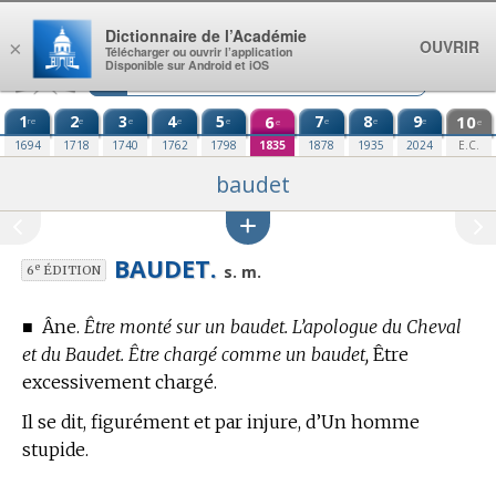
Aller au contenu
Dictionnaire de l’Académie
OUVRIR
×
Télécharger ou ouvrir l’application
Disponible sur Android et iOS
1
2
3
4
5
6
7
8
9
10
re
e
e
e
e
e
e
e
e
e
1694
1718
1740
1762
1798
1835
1878
1935
2024
E.C.
baudet
BAUDET.
e
s. m.
6
ÉDITION
■
Âne.
Être monté sur un baudet. L’apologue du Cheval
et du Baudet. Être chargé comme un baudet,
Être
excessivement chargé.
Il se dit, figurément et par injure, d’Un homme
stupide.