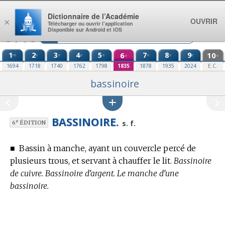
Aller au contenu
Dictionnaire de l’Académie
OUVRIR
×
Télécharger ou ouvrir l’application
Disponible sur Android et iOS
1
2
3
4
5
6
7
8
9
10
re
e
e
e
e
e
e
e
e
e
1694
1718
1740
1762
1798
1835
1878
1935
2024
E.C.
bassinoire
BASSINOIRE.
e
s. f.
6
ÉDITION
■
Bassin à manche, ayant un couvercle percé de
plusieurs trous, et servant à chauffer le lit.
Bassinoire
de cuivre. Bassinoire d’argent. Le manche d’une
bassinoire.