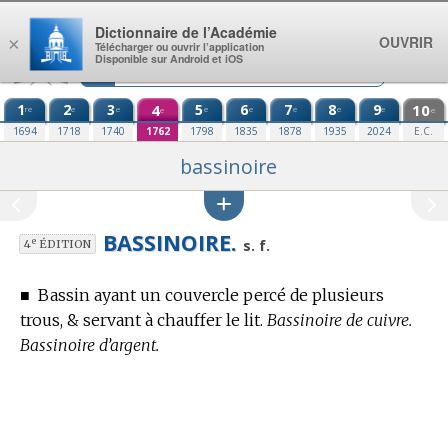
Aller au contenu
Dictionnaire de l’Académie
OUVRIR
×
Télécharger ou ouvrir l’application
Disponible sur Android et iOS
1
2
3
4
5
6
7
8
9
10
re
e
e
e
e
e
e
e
e
e
1694
1718
1740
1762
1798
1835
1878
1935
2024
E.C.
bassinoire
BASSINOIRE.
e
s. f.
4
ÉDITION
■
Bassin ayant un couvercle percé de plusieurs
trous, & servant à chauffer le lit.
Bassinoire de cuivre.
Bassinoire d’argent.