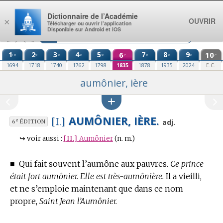
Aller au contenu
Dictionnaire de l’Académie
OUVRIR
×
Télécharger ou ouvrir l’application
Disponible sur Android et iOS
1
2
3
4
5
6
7
8
9
10
re
e
e
e
e
e
e
e
e
e
1694
1718
1740
1762
1798
1835
1878
1935
2024
E.C.
aumônier, ière
AUMÔNIER, IÈRE.
[I.]
e
adj.
6
ÉDITION
↪
voir aussi :
[II.]
Aumônier
(n. m.)
■
Qui fait souvent l’aumône aux pauvres.
Ce prince
était fort aumônier. Elle est très-aumônière.
Il a vieilli,
et ne s’emploie maintenant que dans ce nom
propre,
Saint Jean l’Aumônier.