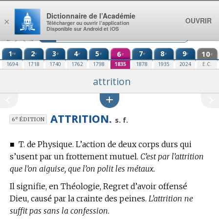
Aller au contenu
Dictionnaire de l’Académie
OUVRIR
×
Télécharger ou ouvrir l’application
Disponible sur Android et iOS
1
2
3
4
5
6
7
8
9
10
re
e
e
e
e
e
e
e
e
e
1694
1718
1740
1762
1798
1835
1878
1935
2024
E.C.
attrition
ATTRITION.
e
s. f.
6
ÉDITION
■
T. de Physique.
L’action de deux corps durs qui
s’usent par un frottement mutuel.
C’est par l’attrition
que l’on aiguise, que l’on polit les métaux.
Il signifie,
en Théologie,
Regret d’avoir offensé
Dieu, causé par la crainte des peines.
L’attrition ne
suffit pas sans la confession.