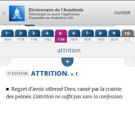
Aller au contenu
Dictionnaire de l’Académie
OUVRIR
×
Télécharger ou ouvrir l’application
Disponible sur Android et iOS
1
2
3
4
5
6
7
8
9
10
re
e
e
e
e
e
e
e
e
e
1694
1718
1740
1762
1798
1835
1878
1935
2024
E.C.
attrition
ATTRITION.
e
s. f.
5
ÉDITION
■
Regret d’avoir offensé Dieu, causé par la crainte
des peines.
L’attrition ne suffit pas sans la confession.