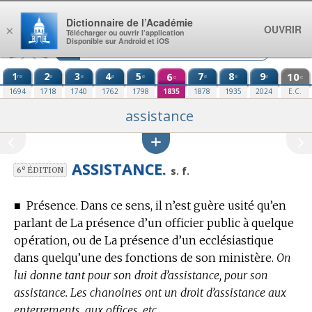
Aller au contenu
Dictionnaire de l’Académie
OUVRIR
×
Télécharger ou ouvrir l’application
Disponible sur Android et iOS
1
2
3
4
5
6
7
8
9
10
re
e
e
e
e
e
e
e
e
e
1694
1718
1740
1762
1798
1835
1878
1935
2024
E.C.
assistance
ASSISTANCE.
e
s. f.
6
ÉDITION
■
Présence.
Dans ce sens, il n’est guère usité qu’en
parlant de La présence d’un officier public à quelque
opération, ou de La présence d’un ecclésiastique
dans quelqu’une des fonctions de son ministère.
On
lui donne tant pour son droit d’assistance, pour son
assistance. Les chanoines ont un droit d’assistance aux
enterrements, aux offices, etc.