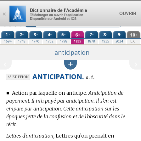
Aller au contenu
Dictionnaire de l’Académie
OUVRIR
×
Télécharger ou ouvrir l’application
Disponible sur Android et iOS
1
2
3
4
5
6
7
8
9
10
re
e
e
e
e
e
e
e
e
e
1694
1718
1740
1762
1798
1835
1878
1935
2024
E.C.
anticipation
ANTICIPATION.
e
s. f.
6
ÉDITION
■
Action par laquelle on anticipe.
Anticipation de
payement. Il m’a payé par anticipation. Il s’en est
emparé par anticipation. Cette anticipation sur les
époques jette de la confusion et de l’obscurité dans le
récit.
Lettres d’anticipation,
Lettres qu’on prenait en