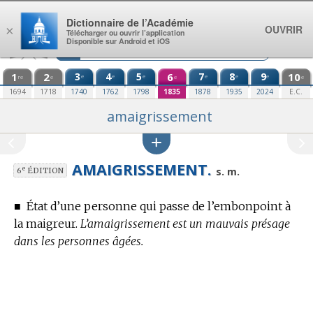
Aller au contenu
Dictionnaire de l’Académie
OUVRIR
×
Télécharger ou ouvrir l’application
Disponible sur Android et iOS
1
2
3
4
5
6
7
8
9
10
e
e
e
e
e
e
re
e
e
e
1694
1718
1740
1762
1798
1835
1878
1935
2024
E.C.
amaigrissement
AMAIGRISSEMENT.
e
s. m.
6
ÉDITION
■
État d’une personne qui passe de l’embonpoint à
la maigreur.
L’amaigrissement est un mauvais présage
dans les personnes âgées.