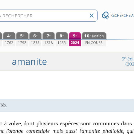
RECHERCHE 
4
5
6
7
8
9
10
édition
e
e
e
e
e
e
e
0
1762
1798
1835
1878
1935
2024
EN COURS
amanite
e
9
édi
(202
tês.
t à volve, dont plusieurs espèces sont communes dans
t l’oronge comestible mais aussi l’amanite phalloïde, qui