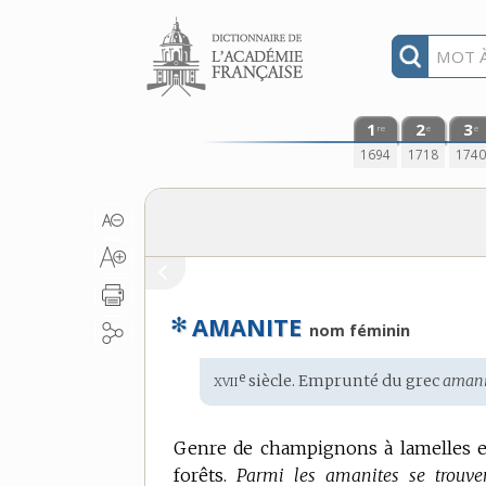
Aller au contenu
1
2
3
re
e
e
1694
1718
174
✻
AMANITE
nom féminin
xvii
e
Étymologie
siècle. Emprunté du
grec
amani
:
Genre de champignons à lamelles e
forêts.
Parmi les amanites se trouven