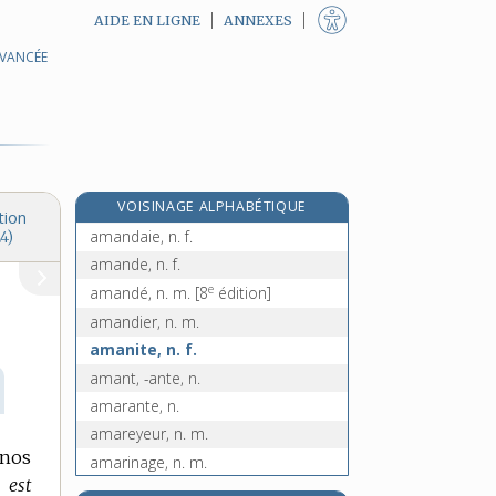
AIDE EN LIGNE
ANNEXES
AVANCÉE
amaigrissant, -ante, adj.
amaigrissement, n. m.
amalgamation, n. f.
amalgame, n. m.
amalgamer, v. tr.
VOISINAGE ALPHABÉTIQUE
aman, n. m.
tion
amandaie, n. f.
4)
amande, n. f.
e
amandé, n. m.
[8
édition]
amandier, n. m.
amanite, n. f.
amant, -ante, n.
amarante, n.
amareyeur, n. m.
 nos
amarinage, n. m.
 est
amariner, v. tr.