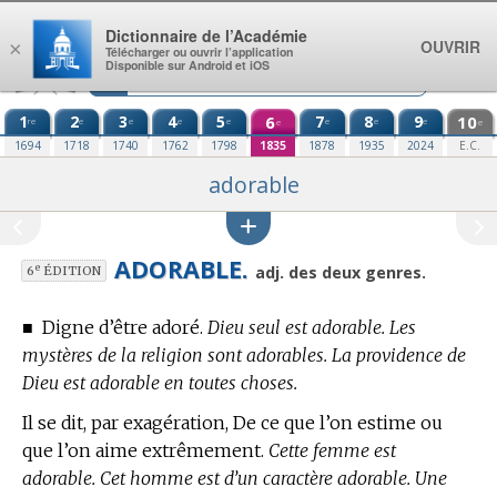
Aller au contenu
Dictionnaire de l’Académie
OUVRIR
×
Télécharger ou ouvrir l’application
Disponible sur Android et iOS
1
2
3
4
5
6
7
8
9
10
re
e
e
e
e
e
e
e
e
e
1694
1718
1740
1762
1798
1835
1878
1935
2024
E.C.
adorable
ADORABLE.
e
adj. des deux genres.
6
ÉDITION
■
Digne d’être adoré.
Dieu seul est adorable. Les
mystères de la religion sont adorables. La providence de
Dieu est adorable en toutes choses.
Il se dit, par exagération, De ce que l’on estime ou
que l’on aime extrêmement.
Cette femme est
adorable. Cet homme est d’un caractère adorable. Une