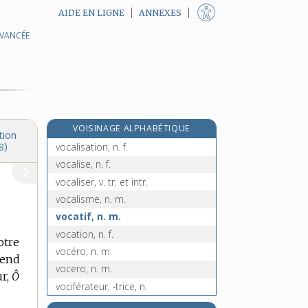
AIDE EN LIGNE
ANNEXES
AVANCÉE
vocable, n. m.
vocabulaire, n. m.
e
vocabuliste, n. m.
[7
édition]
vocal, -ale, adj.
vocalement, adv.
VOISINAGE ALPHABÉTIQUE
vocalique, adj.
tion
vocalisation, n. f.
8)
vocalise, n. f.
vocaliser, v. tr. et intr.
vocalisme, n. m.
vocatif, n. m.
vocation, n. f.
tre
vocéro, n. m.
end
vocero, n. m.
r,
Ô
vociférateur, -trice, n.
vocifération, n. f.