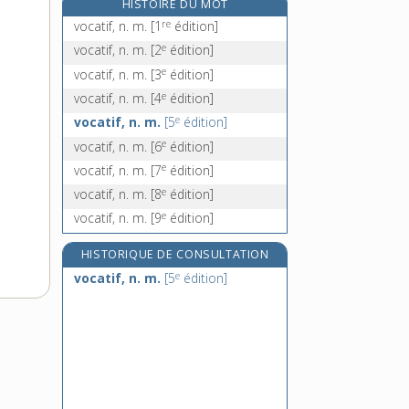
HISTOIRE DU MOT
vociférer, v. intr.
re
vocatif, n. m.
[1
édition]
vocodeur, n. m.
e
vocatif, n. m.
[2
édition]
vodka, n. f.
e
vocatif, n. m.
[3
édition]
vodou, n. m. et adj. inv. en genre
e
vocatif, n. m.
[4
édition]
e
vocatif, n. m.
[5
édition]
e
vocatif, n. m.
[6
édition]
e
vocatif, n. m.
[7
édition]
e
vocatif, n. m.
[8
édition]
e
vocatif, n. m.
[9
édition]
HISTORIQUE DE CONSULTATION
e
vocatif, n. m.
[5
édition]