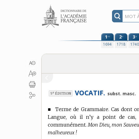
Aller au contenu
1
2
3
re
e
e
1694
1718
174
VOCATIF.
e
subst. masc.
5
ÉDITION
■
Terme de Grammaire.
Cas dont on
Langue, où il n’y a point de cas,
communément.
Mon Dieu, mon Sauveur 
malheureux !