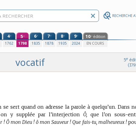
RECHERCHE 
4
5
6
7
8
9
10
e
e
e
e
e
édition
e
e
0
1762
1798
1835
1878
1935
2024
EN COURS
vocatif
e
5
édi
(179
 se sert quand on adresse la parole à quelqu’un.
Dans no
 on y supplée par l’interjection
Ô,
que l’on sous-ent
! Ô mon Dieu ! ô mon Sauveur ! Que fais-tu, malheureux !
pou