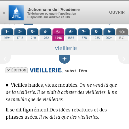
Aller au contenu
Dictionnaire de l’Académie
OUVRIR
×
Télécharger ou ouvrir l’application
Disponible sur Android et iOS
1
2
3
4
5
6
7
8
9
10
re
e
e
e
e
e
e
e
e
e
1694
1718
1740
1762
1798
1835
1878
1935
2024
E.C.
vieillerie
VIEILLERIE.
e
subst. fém.
5
ÉDITION
■
Vieilles hardes, vieux meubles.
On ne vend là que
de la vieillerie. Il se plaît à acheter des vieilleries. Il ne
se meuble que de vieilleries.
Il se dit figurément Des idées rebattues et des
phrases usées.
Il ne dit là que des vieilleries.