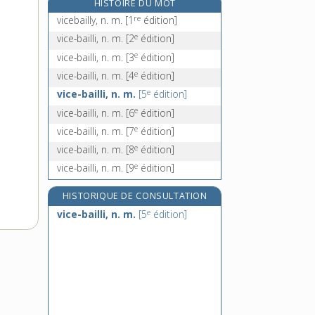
HISTOIRE DU MOT
e
vice-gérant, n. m.
[7
édition]
re
vicebailly, n. m.
[1
édition]
e
vice-gérent, n. m.
[7
édition]
e
vice-bailli, n. m.
[2
édition]
vicelard, -arde, adj.
e
vice-bailli, n. m.
[3
édition]
vice-légat, n. m.
e
vice-bailli, n. m.
[4
édition]
e
vice-bailli, n. m.
[5
édition]
e
vice-bailli, n. m.
[6
édition]
e
vice-bailli, n. m.
[7
édition]
e
vice-bailli, n. m.
[8
édition]
e
vice-bailli, n. m.
[9
édition]
HISTORIQUE DE CONSULTATION
e
vice-bailli, n. m.
[5
édition]