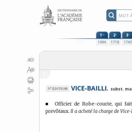
Aller au contenu
1
2
3
re
e
e
1694
1718
174
VICE-BAILLI.
e
subst. ma
5
ÉDITION
■
Officier de Robe-courte, qui fa
prevôtaux.
Il a acheté la charge de Vice-B