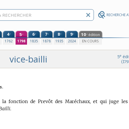
RECHERCHE 
4
5
6
7
8
9
10
e
e
e
e
e
édition
e
e
0
1762
1798
1835
1878
1935
2024
EN COURS
vice-bailli
e
5
édi
(179
s.
it la fonction de Prevôt des Maréchaux, et qui juge les
ailli.