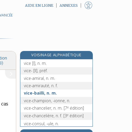
AIDE EN LIGNE
ANNEXES
AVANCÉE
e
vicairie, n. f.
[7
édition]
vicarial, -ale, adj.
vicariance, n. f.
vicariant, -ante, adj.
vicariat, n. m.
e
VOISINAGE ALPHABÉTIQUE
vicarier, v. intr.
[7
édition]
tion
vice [I], n. m.
8)
vice- [II], préf.
vice-amiral, n. m.
vice-amirauté, n. f.
vice-bailli, n. m.
vice-champion, -ionne, n.
 cas
e
vice-chancelier, n. m.
[7
édition]
e
vice-chancelière, n. f.
[3
édition]
vice-consul, -ule, n.
vice-consulat, n. m.