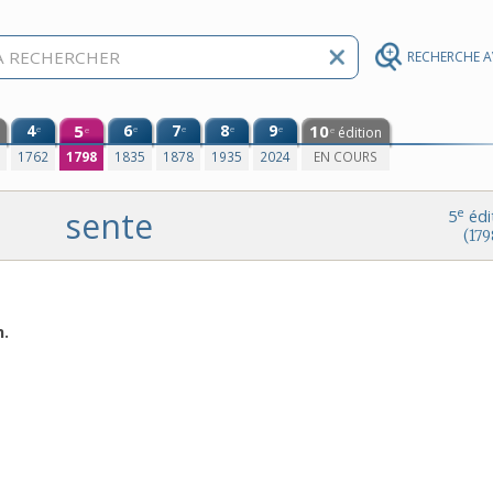
RECHERCHE 
4
5
6
7
8
9
10
e
e
e
e
e
édition
e
e
0
1762
1798
1835
1878
1935
2024
EN COURS
sente
e
5
édi
(179
n.