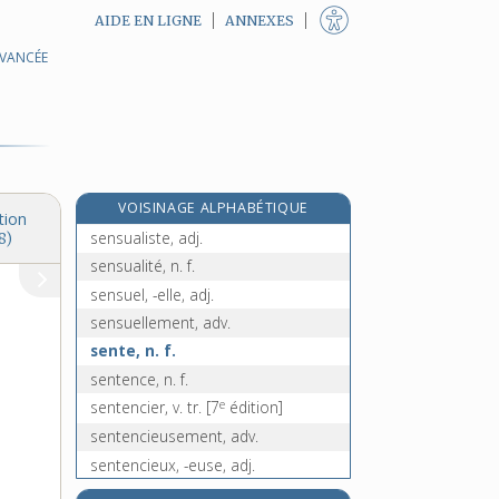
AIDE EN LIGNE
ANNEXES
AVANCÉE
sensitométrie, n. f.
sensitométrique, adj.
e
sensorial, ale, adj.
[7
édition]
sensoriel, -elle, adj.
e
sensorium, n. m.
[7
édition]
VOISINAGE ALPHABÉTIQUE
sensualisme, n. m.
tion
sensualiste, adj.
8)
sensualité, n. f.
sensuel, -elle, adj.
sensuellement, adv.
sente, n. f.
sentence, n. f.
e
sentencier, v. tr.
[7
édition]
sentencieusement, adv.
sentencieux, -euse, adj.
e
sentène, n. f.
[7
édition]