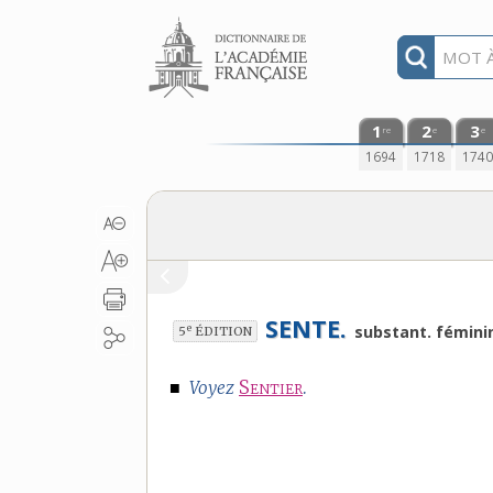
Aller au contenu
1
2
3
re
e
e
1694
1718
174
SENTE.
e
substant. fémini
5
ÉDITION
■
Sentier
.
Voyez