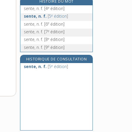
HISTOIRE DU MOT
senteur, n. f.
e
sente, n. f.
[4
édition]
sentier, n. m.
e
sente, n. f.
[5
édition]
sentiment, n. m.
e
sente, n. f.
[6
édition]
sentimental, -ale, adj.
e
sente, n. f.
[7
édition]
e
sente, n. f.
[8
édition]
e
sente, n. f.
[9
édition]
HISTORIQUE DE CONSULTATION
e
sente, n. f.
[5
édition]