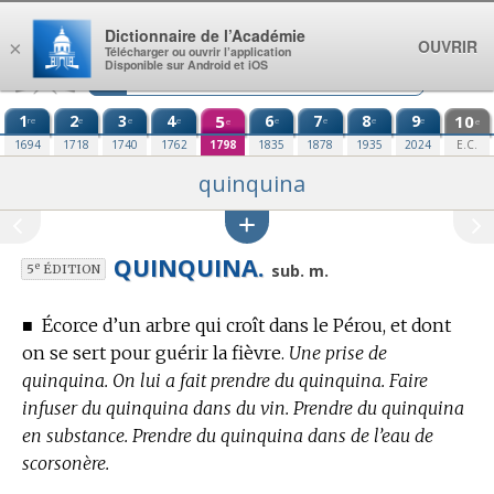
Aller au contenu
Dictionnaire de l’Académie
OUVRIR
×
Télécharger ou ouvrir l’application
Disponible sur Android et iOS
1
2
3
4
5
6
7
8
9
10
re
e
e
e
e
e
e
e
e
e
1694
1718
1740
1762
1798
1835
1878
1935
2024
E.C.
quinquina
QUINQUINA.
e
sub. m.
5
ÉDITION
■
Écorce d’un arbre qui croît dans le Pérou, et dont
on se sert pour guérir la fièvre.
Une prise de
quinquina. On lui a fait prendre du quinquina. Faire
infuser du quinquina dans du vin. Prendre du quinquina
en substance. Prendre du quinquina dans de l’eau de
scorsonère.