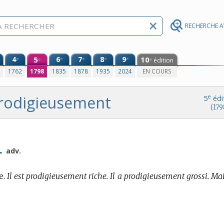
RECHERCHE 
4
5
6
7
8
9
10
e
e
e
e
e
édition
e
e
0
1762
1798
1835
1878
1935
2024
EN COURS
rodigieusement
e
5
édi
(179
.
adv.
e.
Il est prodigieusement riche. Il a prodigieusement grossi. Ma