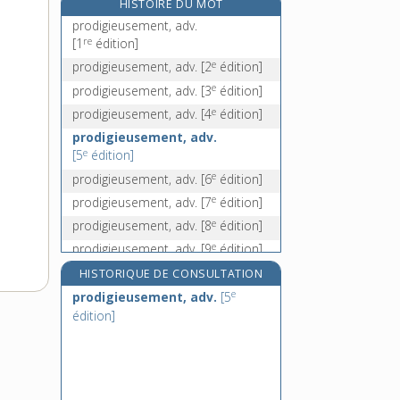
HISTOIRE DU MOT
prodrome, n. m.
prodigieusement, adv.
producteur, -trice, adj. et n.
re
[1
édition]
productif, -ive, adj.
e
prodigieusement, adv.
[2
édition]
production, n. f.
e
prodigieusement, adv.
[3
édition]
e
prodigieusement, adv.
[4
édition]
prodigieusement, adv.
e
[5
édition]
e
prodigieusement, adv.
[6
édition]
e
prodigieusement, adv.
[7
édition]
e
prodigieusement, adv.
[8
édition]
e
prodigieusement, adv.
[9
édition]
HISTORIQUE DE CONSULTATION
e
prodigieusement, adv.
[5
édition]