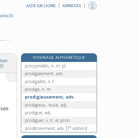
AIDE EN LIGNE
ANNEXES
AVANCÉE
procure, n. f.
procurer, v. tr.
procureur, n. m.
procureuse [I], n. f.
procureuse [II], n. f.
VOISINAGE ALPHABÉTIQUE
Procuste, n. m.
tion
procyonidés, n. m. pl.
8)
prodigalement, adv.
prodigalité, n. f.
prodige, n. m.
prodigieusement, adv.
prodigieux, -euse, adj.
ison
prodigue, adj.
prodiguer, v. tr. et pron.
e
proditoirement, adv.
[7
édition]
pro domo, loc. adv.