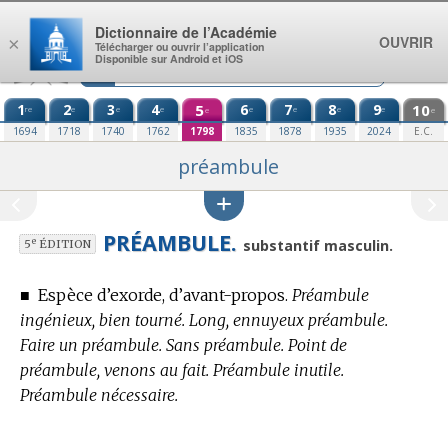
Aller au contenu
Dictionnaire de l’Académie
OUVRIR
×
Télécharger ou ouvrir l’application
Disponible sur Android et iOS
1
2
3
4
5
6
7
8
9
10
re
e
e
e
e
e
e
e
e
e
1694
1718
1740
1762
1798
1835
1878
1935
2024
E.C.
préambule
PRÉAMBULE.
e
substantif masculin.
5
ÉDITION
■
Espèce d’exorde, d’avant-propos.
Préambule
ingénieux, bien tourné. Long, ennuyeux préambule.
Faire un préambule. Sans préambule. Point de
préambule, venons au fait. Préambule inutile.
Préambule nécessaire.