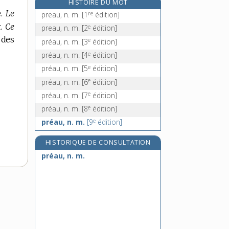
HISTOIRE DU MOT
pré-bois, n. m.
.
Le
re
preau, n. m.
[1
édition]
précaire, adj.
.
Ce
e
preau, n. m.
[2
édition]
précairement, adv.
 des
e
préau, n. m.
[3
édition]
précambrien, -enne, adj.
e
préau, n. m.
[4
édition]
e
préau, n. m.
[5
édition]
e
préau, n. m.
[6
édition]
e
préau, n. m.
[7
édition]
e
préau, n. m.
[8
édition]
e
préau, n. m.
[9
édition]
HISTORIQUE DE CONSULTATION
préau, n. m.