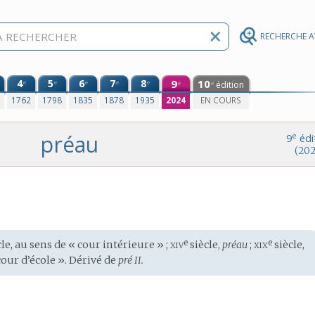
RECHERCHE 
4
5
6
7
8
9
10
e
e
e
e
e
édition
e
e
0
1762
1798
1835
1878
1935
2024
EN COURS
préau
e
9
édi
(202
xiv
xix
e
e
le, au sens de « cour intérieure » ;
siècle,
préau
;
siècle,
cour d’école ». Dérivé de
pré II.