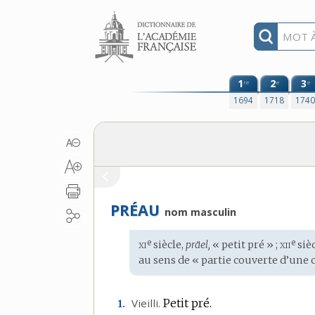
Aller au contenu
1
2
3
re
e
e
1694
1718
174
PRÉAU
nom masculin
xi
xii
e
e
Étymologie
siècle,
präel,
« petit pré » ;
sièc
:
au sens de « partie couverte d’une 
Vieilli.
Petit pré.
1.