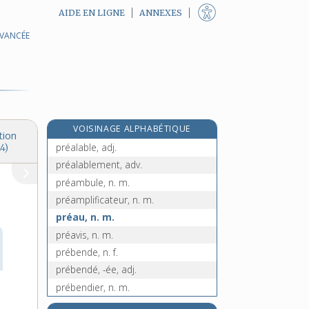
AIDE EN LIGNE
ANNEXES
AVANCÉE
pré- [I], préf.
pré [II], n. m.
préadamisme, n. m.
préadamite, n. m. et adj.
e
préadamites, n. pl.
[7
édition]
VOISINAGE ALPHABÉTIQUE
préadolescence, n. f.
tion
préalable, adj.
4)
préalablement, adv.
préambule, n. m.
préamplificateur, n. m.
préau, n. m.
préavis, n. m.
prébende, n. f.
prébendé, -ée, adj.
prébendier, n. m.
prébiotique, adj.