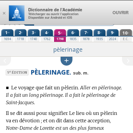
Aller au contenu
Dictionnaire de l’Académie
OUVRIR
×
Télécharger ou ouvrir l’application
Disponible sur Android et iOS
1
2
3
4
5
6
7
8
9
10
re
e
e
e
e
e
e
e
e
e
1694
1718
1740
1762
1798
1835
1878
1935
2024
E.C.
pèlerinage
PÈLERINAGE.
e
sub. m.
5
ÉDITION
■
Le voyage que fait un pèlerin.
Aller en pèlerinage.
Il a fait un long pèlerinage. Il a fait le pèlerinage de
Saint-Jacques.
Il se dit aussi pour signifier Le lieu où un pèlerin
va en dévotion ; et on dit dans cette acception,
Notre-Dame de Lorette est un des plus fameux