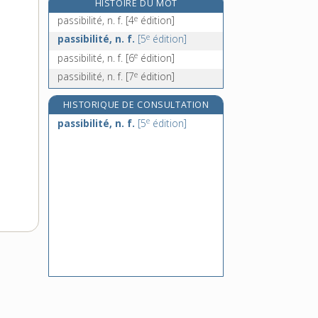
HISTOIRE DU MOT
passing-shot, n. m.
e
passibilité, n. f.
[4
édition]
passion, n. f.
e
passibilité, n. f.
[5
édition]
passioniste, n.
e
passibilité, n. f.
[6
édition]
passionnant, -ante, adj.
e
passibilité, n. f.
[7
édition]
HISTORIQUE DE CONSULTATION
e
passibilité, n. f.
[5
édition]