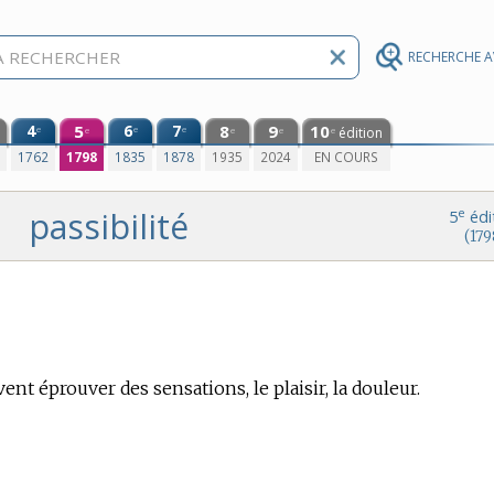
RECHERCHE 
4
5
6
7
8
9
10
e
e
e
édition
e
e
e
e
0
1762
1798
1835
1878
1935
2024
EN COURS
passibilité
e
5
édi
(179
ent éprouver des sensations, le plaisir, la douleur.