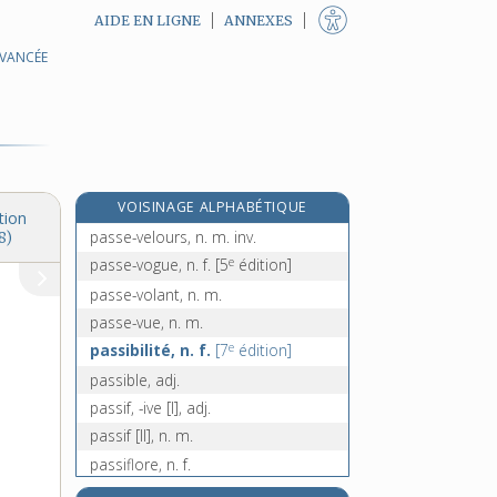
AIDE EN LIGNE
ANNEXES
AVANCÉE
passerinette, n. f.
passerose, n. f.
passe-temps, n. m. inv.
passe-tous-grains, n. m. inv.
passe-tout-grain, n. m. inv.
VOISINAGE ALPHABÉTIQUE
passeur, -euse, n.
tion
passe-velours, n. m. inv.
8)
e
passe-vogue, n. f.
[5
édition]
passe-volant, n. m.
passe-vue, n. m.
e
passibilité, n. f.
[7
édition]
passible, adj.
passif, -ive [I], adj.
passif [II], n. m.
passiflore, n. f.
passim, adv.