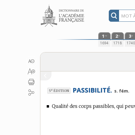
Aller au contenu
1
2
3
re
e
e
1694
1718
174
PASSIBILITÉ.
e
s. fém.
5
ÉDITION
■
Qualité des corps passibles, qui peuv