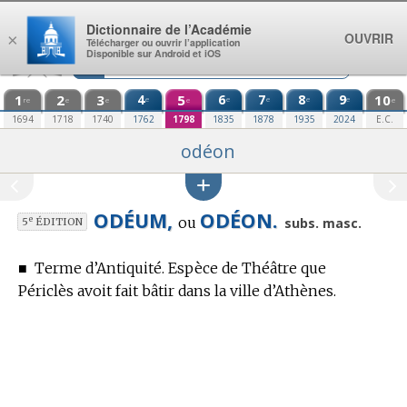
Aller au contenu
Dictionnaire de l’Académie
OUVRIR
×
Télécharger ou ouvrir l’application
Disponible sur Android et iOS
1
2
3
4
5
6
7
8
9
10
e
e
e
e
e
re
e
e
e
e
1694
1718
1740
1762
1798
1835
1878
1935
2024
E.C.
odéon
ODÉUM,
ODÉON.
ou
e
subs. masc.
5
ÉDITION
■
Terme d’Antiquité.
Espèce de Théâtre que
Périclès avoit fait bâtir dans la ville d’Athènes.