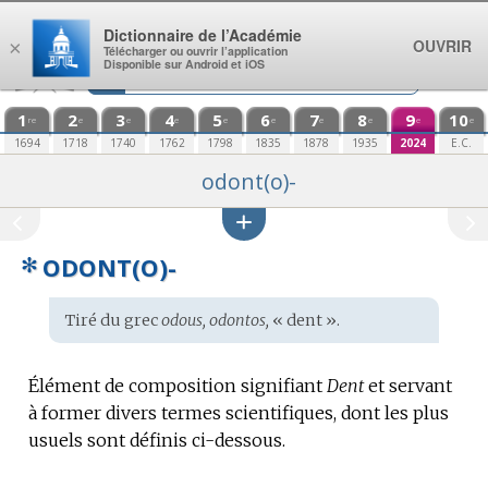
Aller au contenu
Dictionnaire de l’Académie
OUVRIR
×
Télécharger ou ouvrir l’application
Disponible sur Android et iOS
1
2
3
4
5
6
7
8
9
10
re
e
e
e
e
e
e
e
e
e
1694
1718
1740
1762
1798
1835
1878
1935
2024
E.C.
odont(o)-
✻
ODONT(O)-
Étymologie
Tiré du
grec
odous, odontos,
« dent ».
:
Élément de composition signifiant
Dent
et servant
à former divers termes scientifiques, dont les plus
usuels sont définis ci-dessous.